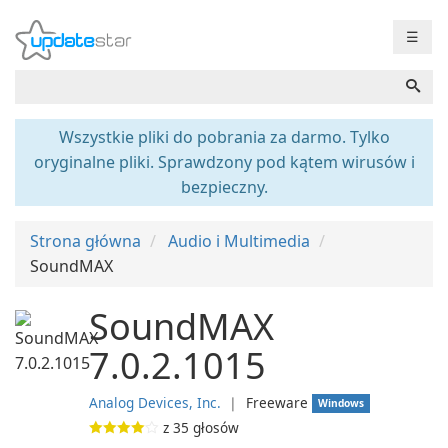
☰
Wszystkie pliki do pobrania za darmo. Tylko
oryginalne pliki. Sprawdzony pod kątem wirusów i
bezpieczny.
Strona główna
Audio i Multimedia
SoundMAX
SoundMAX
7.0.2.1015
Analog Devices, Inc.
❘
Freeware
Windows
z
35
głosów