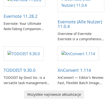
term support channel of the
Thunderbird desktop email
client designed for
Evernote 11.28.2
organizations and users who
Evernote (Alle Nutzer)
need predictable …
Evernote: Your Ultimate
11.0.4
Note-Taking Companion
Overview of Evernote
Evernote, developed by
Evernote is a comprehensive
EverNote Corp., is a versatile
note-taking and organization
note-taking application that
software designed to help
helps users capture ideas,
users capture, organize, and
organize to-do lists, and keep
access information across
track of important
multiple devices.
information.
TODOIST 9.30.0
XnConvert 1.114
TODOIST by Doist Inc. is a
XnConvert — Editor’s Review:
versatile task management
Fast, Flexible Batch Image
tool designed to help
Converter for Windows,
individuals and teams
macOS and Linux XnConvert
Wszystkie najnowsze aktualizacje
organize their work and
is a polished, cross-platform
increase productivity.
batch image processor from