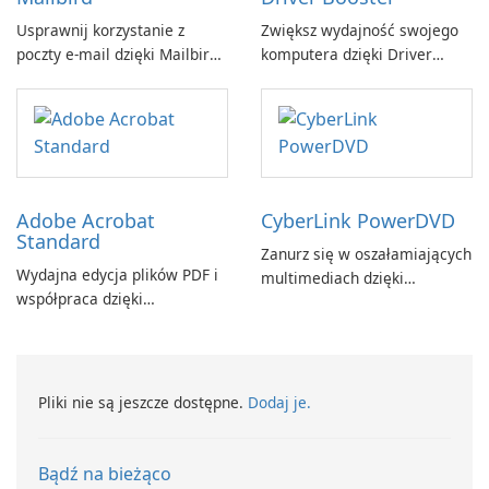
Usprawnij korzystanie z
Zwiększ wydajność swojego
poczty e-mail dzięki Mailbird
komputera dzięki Driver
by Maryssael.
Booster firmy IObit
Adobe Acrobat
CyberLink PowerDVD
Standard
Zanurz się w oszałamiających
Wydajna edycja plików PDF i
multimediach dzięki
współpraca dzięki
CyberLink PowerDVD
programowi Adobe Acrobat
Standard.
Pliki nie są jeszcze dostępne.
Dodaj je.
Bądź na bieżąco