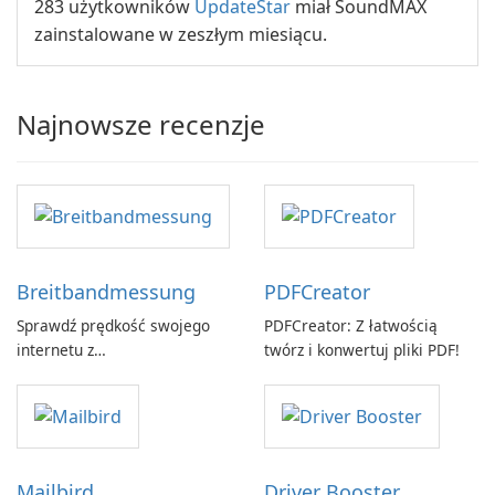
283 użytkowników
UpdateStar
miał SoundMAX
zainstalowane w zeszłym miesiącu.
Najnowsze recenzje
Breitbandmessung
PDFCreator
Sprawdź prędkość swojego
PDFCreator: Z łatwością
internetu z
twórz i konwertuj pliki PDF!
Breitbandmessung by zafaco
GmbH!
Mailbird
Driver Booster