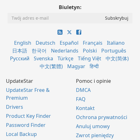
Biuletyn:
English
Deutsch
Español
Français
Italiano
日本語
한국어
Nederlands
Polski
Português
Русский
Svenska
Türkçe
Tiếng Việt
中文(简体)
中文(繁體)
Magyar
हिन्दी
UpdateStar
Pomoc i opinie
UpdateStar Free &
DMCA
Premium
FAQ
Drivers
Kontakt
Product Key Finder
Ochrona prywatności
Password Finder
Anuluj umowy
Local Backup
Zwrot pieniędzy