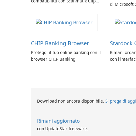
compatibilità con Scanmatik Clip
di Microsoft
Compat Layer
CHIP Banking Browser
Stardock 
Proteggi il tuo online banking con il
Rimani organ
browser CHIP Banking
con l'interfa
Stardock Grou
Windows.
Download non ancora disponibile.
Si prega di agg
Rimani aggiornato
con UpdateStar freeware.