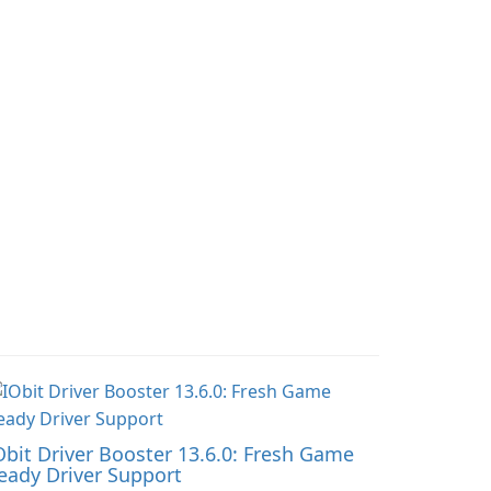
nversations with a
workouts and trainer
ghthearted tone.
collaboration.
Obit Driver Booster 13.6.0: Fresh Game
eady Driver Support