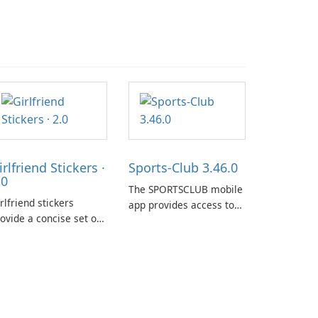
irlfriend Stickers ·
Sports-Club 3.46.0
.0
The SPORTSCLUB mobile
rlfriend stickers
app provides access to
ovide a concise set of
the SPORTSCLUB fitness
pressions for daily
studio from a
at on iPhone, iPad, and
smartphone, focusing on
her Apple devices. The
scheduling, data
llection centers on
tracking, and training
rly imagery designed
support. It aims to
o accompany
streamline daily