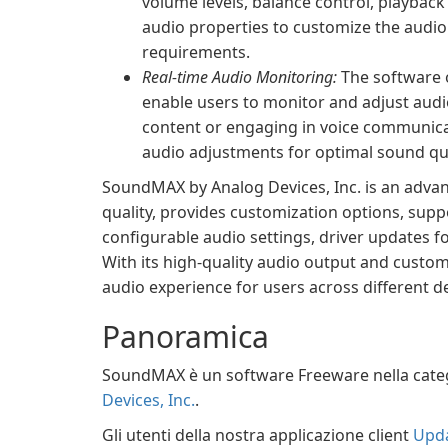
volume levels, balance control, playba
audio properties to customize the audio
requirements.
Real-time Audio Monitoring:
The software o
enable users to monitor and adjust aud
content or engaging in voice communica
audio adjustments for optimal sound qua
SoundMAX by Analog Devices, Inc. is an adva
quality, provides customization options, supp
configurable audio settings, driver updates fo
With its high-quality audio output and custo
audio experience for users across different d
Panoramica
SoundMAX è un software Freeware nella cate
Devices, Inc.
.
Gli utenti della nostra applicazione client
Upda