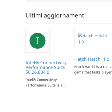
Ultimi aggiornamenti
I
Hatch Hatchi 1.0
Intel® Connectivity
Performance Suite
Hatch Hatchi is a casua
50.26.804.0
game that tasks player
with achieving a high
Intel® Connectivity
score, hatching eggs,
Performance Suite is a
and sharing progress
network optimization
with friends. The
utility designed to
experience centers on
identify factors that
incubating eggs and
affect connectivity and
expanding gameplay