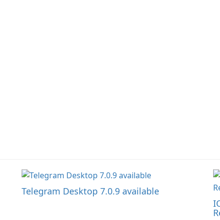
information sharing to
co
support day-to-day
li
coordination and
operations.
Telegram Desktop 7.0.9 available
I
R