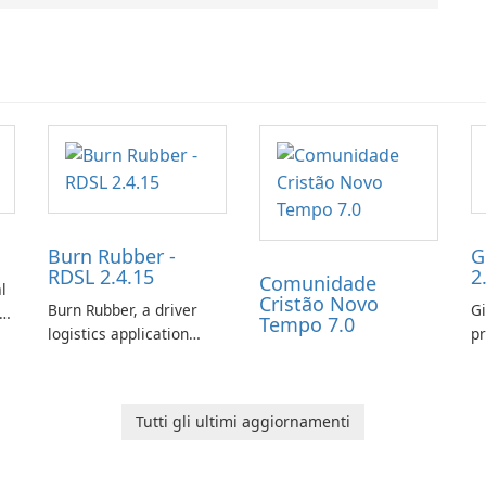
Burn Rubber -
G
RDSL 2.4.15
2
Comunidade
l
Cristão Novo
Burn Rubber, a driver
Gi
s
Tempo 7.0
logistics application
pr
from Rail Delivery
ex
Services, is designed to
ch
streamline
ot
Tutti gli ultimi aggiornamenti
communication between
co
drivers and dispatchers,
gi
focusing on efficient
t