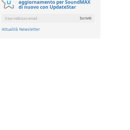
aggiornamento per SoundMAX
di nuovo con UpdateStar
Attualità Newsletter