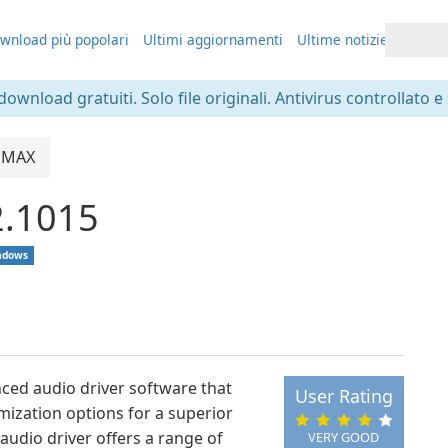
wnload più popolari
Ultimi aggiornamenti
Ultime notizie
 download gratuiti. Solo file originali. Antivirus controllato e
dMAX
2.1015
ndows
ced audio driver software that
User Rating
mization options for a superior
audio driver offers a range of
VERY GOOD