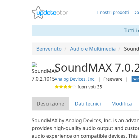
I nostri prodotti
Do
Tutti i
Benvenuto
Audio e Multimedia
Soun
SoundMAX 7.0.
Analog Devices, Inc.
❘
Freeware
❘
Wi
fuori voti
35
Descrizione
Dati tecnici
Modifica
SoundMAX by Analog Devices, Inc. is an advan
provides high-quality audio output and custo
audio experience on compatible devices. This 