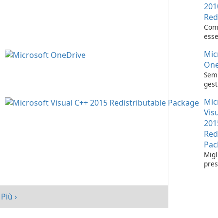
201
Red
Com
esse
l'es
Mic
appl
Visu
One
Semp
gest
con 
Mic
One
Vis
201
Red
Pac
Migl
pres
tuo 
Micr
C++
Più ›
Redi
Pack