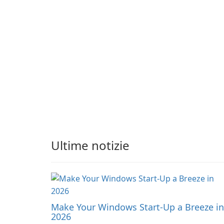
apply adaptive
through continued
adjustments.
hatching.
Ultime notizie
Make Your Windows Start-Up a Breeze in
2026